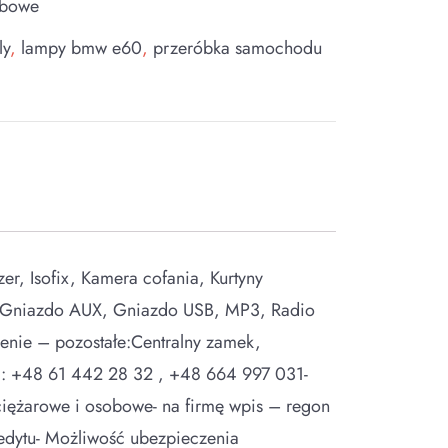
obowe
ly
,
lampy bmw e60
,
przeróbka samochodu
er, Isofix, Kamera cofania, Kurtyny
, Gniazdo AUX, Gniazdo USB, MP3, Radio
ie – pozostałe:Centralny zamek,
y : +48 61 442 28 32 , +48 664 997 031-
iężarowe i osobowe- na firmę wpis – regon
redytu- Możliwość ubezpieczenia