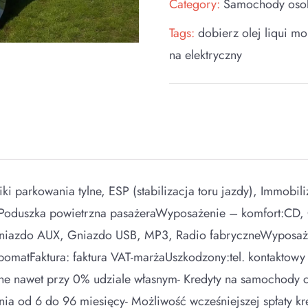
Category:
Samochody os
Tags:
dobierz olej liqui mo
na elektryczny
parkowania tylne, ESP (stabilizacja toru jazdy), Immobiliz
, Poduszka powietrzna pasażeraWyposażenie – komfort:CD
niazdo AUX, Gniazdo USB, MP3, Radio fabryczneWyposażen
omatFaktura: faktura VAT-marżaUszkodzony:tel. kontaktow
e nawet przy 0% udziale własnym- Kredyty na samochody c
nia od 6 do 96 miesięcy- Możliwość wcześniejszej spłaty k