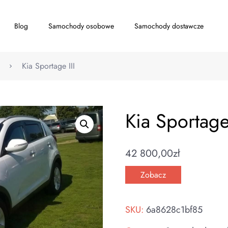
Blog
Samochody osobowe
Samochody dostawcze
Kia Sportage III
Kia Sportage 
42 800,00
zł
Zobacz
SKU:
6a8628c1bf85