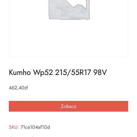
Kumho Wp52 215/55R17 98V
462,40
zł
Zobacz
SKU:
71ca104af10d