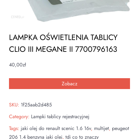
LAMPKA OŚWIETLENIA TABLICY
CLIO III MEGANE II 7700796163
40,00
zł
Zobacz
SKU:
1f25aab2d485
Category:
Lampki tablicy rejestracyjnej
Tags:
jaki olej do renault scenic 1.6 16v
,
multijet
,
peugeot
206 1.4 benzyna jaki olej
,
tdi co to znaczy