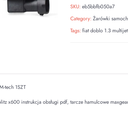
SKU:
eb5bbfb050a7
Category:
Żarówki samoc
Tags:
fiat doblo 1.3 multijet
M-tech 1SZT
xblitz x600 instrukcja obsługi pdf, tarcze hamulcowe maxgear 