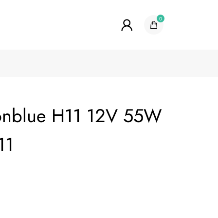
0
onblue H11 12V 55W
11