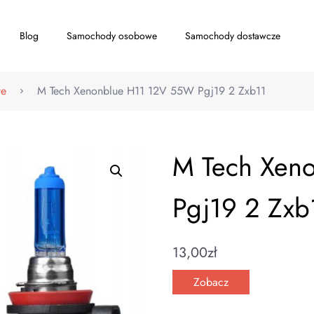
Blog
Samochody osobowe
Samochody dostawcze
we
M Tech Xenonblue H11 12V 55W Pgj19 2 Zxb11
M Tech Xen
Pgj19 2 Zxb
13,00
zł
Zobacz