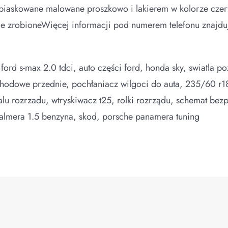
ych piaskowane malowane proszkowo i lakierem w kolorze c
lce zrobioneWięcej informacji pod numerem telefonu znajd
 ford s-max 2.0 tdci, auto części ford, honda sky, swiatla p
dowe przednie, pochłaniacz wilgoci do auta, 235/60 r18 
walu rozrzadu, wtryskiwacz t25, rolki rozrządu, schemat be
an almera 1.5 benzyna, skod, porsche panamera tuning