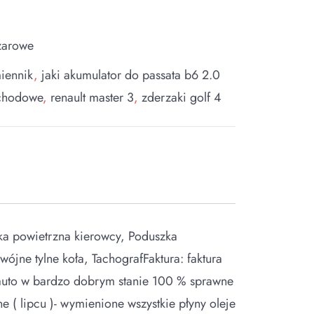
żarowe
miennik
,
jaki akumulator do passata b6 2.0
chodowe
,
renault master 3
,
zderzaki golf 4
ka powietrzna kierowcy, Poduszka
ne tylne koła, TachografFaktura: faktura
uto w bardzo dobrym stanie 100 % sprawne
( lipcu )- wymienione wszystkie płyny oleje