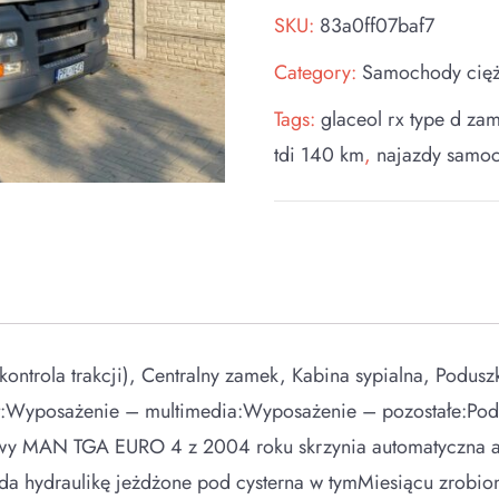
SKU:
83a0ff07baf7
Category:
Samochody cię
Tags:
glaceol rx type d za
tdi 140 km
,
najazdy samo
trola trakcji), Centralny zamek, Kabina sypialna, Podusz
Wyposażenie – multimedia:Wyposażenie – pozostałe:Podwój
wy MAN TGA EURO 4 z 2004 roku skrzynia automatyczna a
a hydraulikę jeżdżone pod cysterna w tymMiesiącu zrobione 