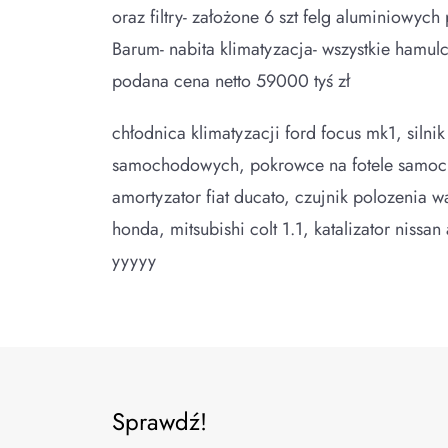
oraz filtry- założone 6 szt felg aluminiow
Barum- nabita klimatyzacja- wszystkie hamu
podana cena netto 59000 tyś zł
chłodnica klimatyzacji ford focus mk1, silnik
samochodowych, pokrowce na fotele samocho
amortyzator fiat ducato, czujnik polozenia 
honda, mitsubishi colt 1.1, katalizator niss
yyyyy
Sprawdź!