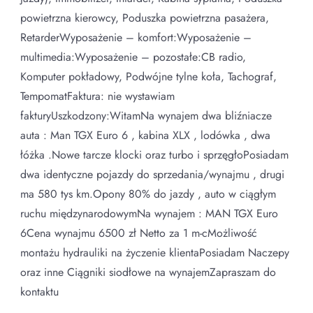
powietrzna kierowcy, Poduszka powietrzna pasażera,
RetarderWyposażenie – komfort:Wyposażenie –
multimedia:Wyposażenie – pozostałe:CB radio,
Komputer pokładowy, Podwójne tylne koła, Tachograf,
TempomatFaktura: nie wystawiam
fakturyUszkodzony:WitamNa wynajem dwa bliźniacze
auta : Man TGX Euro 6 , kabina XLX , lodówka , dwa
łóżka .Nowe tarcze klocki oraz turbo i sprzęgłoPosiadam
dwa identyczne pojazdy do sprzedania/wynajmu , drugi
ma 580 tys km.Opony 80% do jazdy , auto w ciągłym
ruchu międzynarodowymNa wynajem : MAN TGX Euro
6Cena wynajmu 6500 zł Netto za 1 m-cMożliwość
montażu hydrauliki na życzenie klientaPosiadam Naczepy
oraz inne Ciągniki siodłowe na wynajemZapraszam do
kontaktu