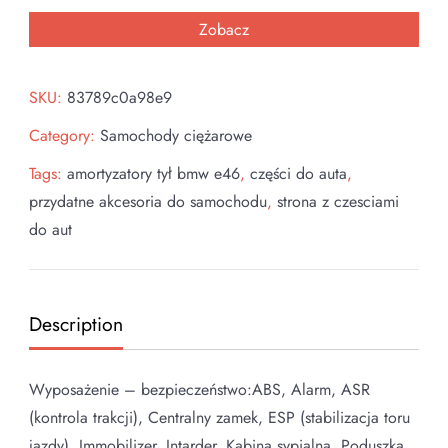
Zobacz
SKU:
83789c0a98e9
Category:
Samochody ciężarowe
Tags:
amortyzatory tył bmw e46
,
części do auta
,
przydatne akcesoria do samochodu
,
strona z czesciami
do aut
Description
Wyposażenie – bezpieczeństwo:ABS, Alarm, ASR
(kontrola trakcji), Centralny zamek, ESP (stabilizacja toru
jazdy), Immobilizer, Intarder, Kabina sypialna, Poduszka