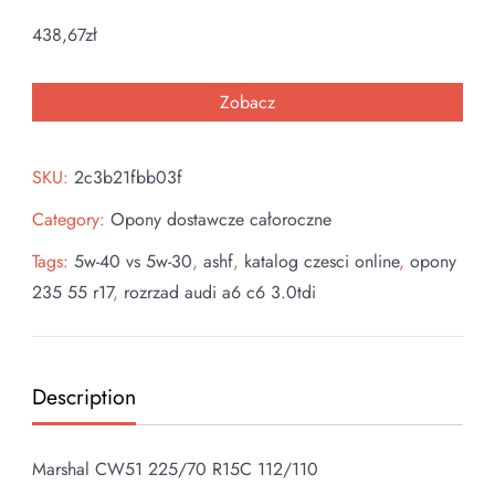
438,67
zł
Zobacz
SKU:
2c3b21fbb03f
Category:
Opony dostawcze całoroczne
Tags:
5w-40 vs 5w-30
,
ashf
,
katalog czesci online
,
opony
235 55 r17
,
rozrzad audi a6 c6 3.0tdi
Description
Marshal CW51 225/70 R15C 112/110