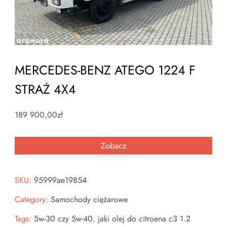
MERCEDES-BENZ ATEGO 1224 F
STRAŻ 4X4
189 900,00
zł
Zobacz
SKU:
95999ae19854
Category:
Samochody ciężarowe
Tags:
5w-30 czy 5w-40
,
jaki olej do citroena c3 1.2