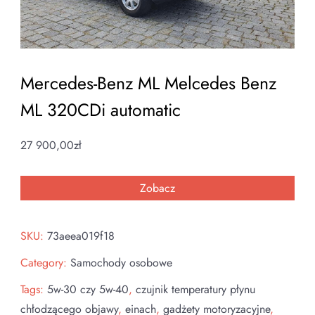
Mercedes-Benz ML Melcedes Benz
ML 320CDi automatic
27 900,00
zł
Zobacz
SKU:
73aeea019f18
Category:
Samochody osobowe
Tags:
5w-30 czy 5w-40
,
czujnik temperatury płynu
chłodzącego objawy
,
einach
,
gadżety motoryzacyjne
,