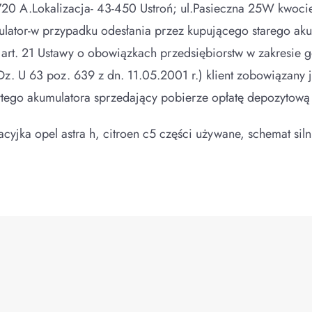
0 A.Lokalizacja- 43-450 Ustroń; ul.Pasieczna 25W kwocie p
mulator-w przypadku odesłania przez kupującego starego ak
rt. 21 Ustawy o obowiązkach przedsiębiorstw w zakresie 
Dz. U 63 poz. 639 z dn. 11.05.2001 r.) klient zobowiązany 
tego akumulatora sprzedający pobierze opłatę depozytową 
cyjka opel astra h, citroen c5 części używane, schemat sil