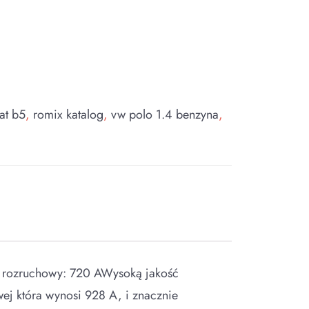
at b5
,
romix katalog
,
vw polo 1.4 benzyna
,
d rozruchowy: 720 AWysoką jakość
wej która wynosi 928 A, i znacznie