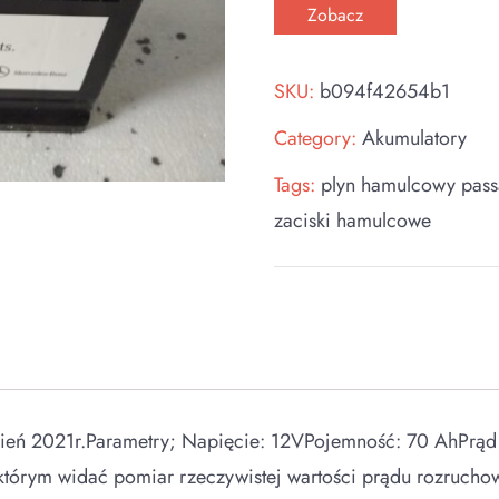
Zobacz
SKU:
b094f42654b1
Category:
Akumulatory
Tags:
plyn hamulcowy pass
zaciski hamulcowe
dzień 2021r.Parametry; Napięcie: 12VPojemność: 70 AhPrą
a którym widać pomiar rzeczywistej wartości prądu rozrucho