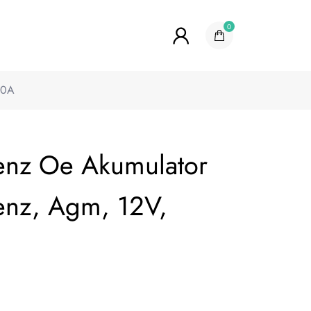
0
20A
enz Oe Akumulator
enz, Agm, 12V,