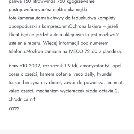
paliwa 160 litrówwinda 750 kgogrzewanie
postojowefiranypełna elektronikamiękki
fotelkameraautomatuchwyty do ładunkudwa komplety
oponpoduszki z kompresoremOchrona lakieru – jeżeli
klient będzie jeździł autem oklejonym to jest możliwość
ustalenia rabatu. Więcej informacji pod numerem
telefonu.Możliwa zamiana na IVECO 72160 z plandeką.
bmw e10 2002, rozrusznik 1.9 tdi, amortyzator tył, opel
corsa c części, kamera cofania iveco daily, hyundai
tucson benzyna czy diesel, zawór do powietrza, techmot,
valeo części, mechanizm wycieraczek skoda octavia 2,
chłodnica nrf
yyyyy