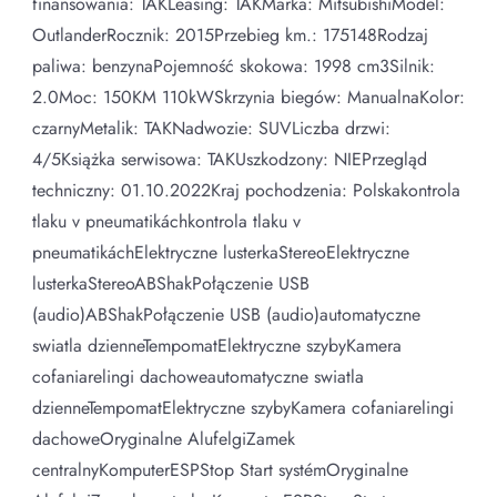
finansowania: TAKLeasing: TAKMarka: MitsubishiModel:
OutlanderRocznik: 2015Przebieg km.: 175148Rodzaj
paliwa: benzynaPojemność skokowa: 1998 cm3Silnik:
2.0Moc: 150KM 110kWSkrzynia biegów: ManualnaKolor:
czarnyMetalik: TAKNadwozie: SUVLiczba drzwi:
4/5Książka serwisowa: TAKUszkodzony: NIEPrzegląd
techniczny: 01.10.2022Kraj pochodzenia: Polskakontrola
tlaku v pneumatikáchkontrola tlaku v
pneumatikáchElektryczne lusterkaStereoElektryczne
lusterkaStereoABShakPołączenie USB
(audio)ABShakPołączenie USB (audio)automatyczne
swiatla dzienneTempomatElektryczne szybyKamera
cofaniarelingi dachoweautomatyczne swiatla
dzienneTempomatElektryczne szybyKamera cofaniarelingi
dachoweOryginalne AlufelgiZamek
centralnyKomputerESPStop Start systémOryginalne