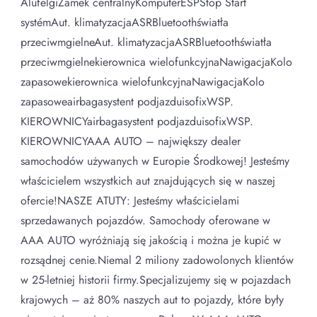
AlufelgiZamek centralnyKomputerESPStop Start
systémAut. klimatyzacjaASRBluetoothświatła
przeciwmgielneAut. klimatyzacjaASRBluetoothświatła
przeciwmgielnekierownica wielofunkcyjnaNawigacjaKolo
zapasowekierownica wielofunkcyjnaNawigacjaKolo
zapasoweairbagasystent podjazduisofixWSP.
KIEROWNICYairbagasystent podjazduisofixWSP.
KIEROWNICYAAA AUTO – największy dealer
samochodów używanych w Europie Środkowej! Jesteśmy
właścicielem wszystkich aut znajdujących się w naszej
ofercie!NASZE ATUTY: Jesteśmy właścicielami
sprzedawanych pojazdów. Samochody oferowane w
AAA AUTO wyróżniają się jakością i można je kupić w
rozsądnej cenie.Niemal 2 miliony zadowolonych klientów
w 25-letniej historii firmy.Specjalizujemy się w pojazdach
krajowych – aż 80% naszych aut to pojazdy, które były