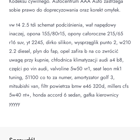
Kodeksu cywilnego. Autocentrum AAA Auto zastrzega
sobie prawo do doprecyzowania oraz korekt omyłek.
vw t4 2.5 tdi schemat podciśnienia, wał napędowy
inaczej, opona 155/80r15, opony całoroczne 215/65
r16 suv, yt 2245, dirko silikon, wysprzęglik punto 2, w210
2.2 diesel, plyn do fap, opel zafira b na co zwrócić
uwagę przy kupnie, chłodnica klimatyzacji audi a4 b8,
części po vin audi, valvoline 5w50 vr1, seat leon mk1
tuning, 51100 co to za numer, amortyzator golf 3,
mitsubishi van, filtr powietrza bmw e46 320d, millers cfs
5w40 nt+, honda accord 6 sedan, gałka kierownicy
yyyyy