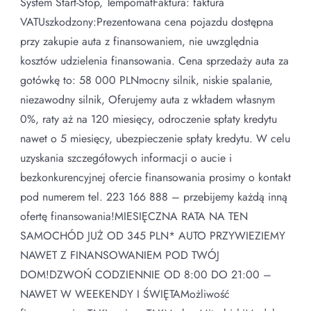
System Start-Stop, TempomatFaktura: faktura
VATUszkodzony:Prezentowana cena pojazdu dostępna
przy zakupie auta z finansowaniem, nie uwzględnia
kosztów udzielenia finansowania. Cena sprzedaży auta za
gotówkę to: 58 000 PLNmocny silnik, niskie spalanie,
niezawodny silnik, Oferujemy auta z wkładem własnym
0%, raty aż na 120 miesięcy, odroczenie spłaty kredytu
nawet o 5 miesięcy, ubezpieczenie spłaty kredytu. W celu
uzyskania szczegółowych informacji o aucie i
bezkonkurencyjnej ofercie finansowania prosimy o kontakt
pod numerem tel. 223 166 888 – przebijemy każdą inną
ofertę finansowania!MIESIĘCZNA RATA NA TEN
SAMOCHÓD JUŻ OD 345 PLN* AUTO PRZYWIEZIEMY
NAWET Z FINANSOWANIEM POD TWÓJ
DOM!DZWOŃ CODZIENNIE OD 8:00 DO 21:00 –
NAWET W WEEKENDY I ŚWIĘTAMożliwość