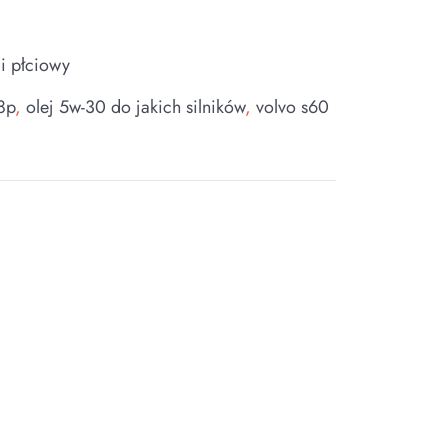
i płciowy
8p
,
olej 5w-30 do jakich silników
,
volvo s60