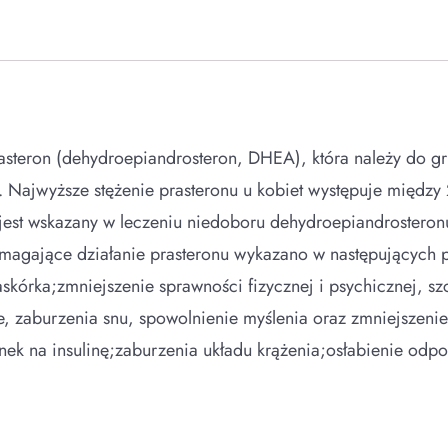
rasteron (dehydroepiandrosteron, DHEA), która należy do g
a. Najwyższe stężenie prasteronu u kobiet występuje między 
 jest wskazany w leczeniu niedoboru dehydroepiandrosteron
omagające działanie prasteronu wykazano w następujących
askórka;zmniejszenie sprawności fizycznej i psychicznej, s
ne, zaburzenia snu, spowolnienie myślenia oraz zmniejszen
anek na insulinę;zaburzenia układu krążenia;osłabienie odp