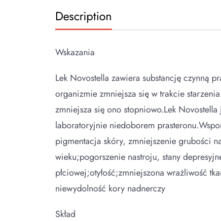
Description
Wskazania
Lek Novostella zawiera substancję czynną p
organizmie zmniejsza się w trakcie starzeni
zmniejsza się ono stopniowo.Lek Novostella
laboratoryjnie niedoborem prasteronu.Wsp
pigmentacja skóry, zmniejszenie grubości n
wieku;pogorszenie nastroju, stany depresyj
płciowej;otyłość;zmniejszona wrażliwość tk
niewydolność kory nadnerczy
Skład