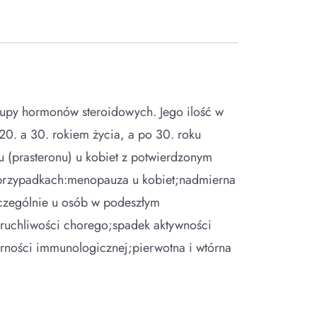
rupy hormonów steroidowych. Jego ilość w
20. a 30. rokiem życia, a po 30. roku
u (prasteronu) u kobiet z potwierdzonym
 przypadkach:menopauza u kobiet;nadmierna
zczególnie u osób w podeszłym
ieruchliwości chorego;spadek aktywności
orności immunologicznej;pierwotna i wtórna