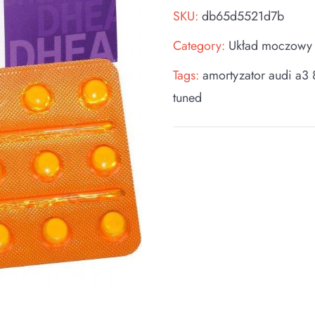
SKU:
db65d5521d7b
Category:
Układ moczowy 
Tags:
amortyzator audi a3 
tuned