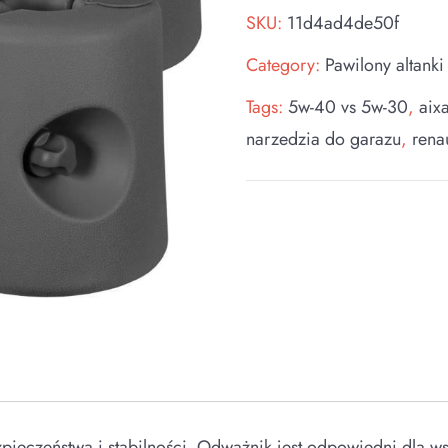
SKU:
11d4ad4de50f
Category:
Pawilony altanki
Tags:
5w-40 vs 5w-30
,
aix
narzedzia do garazu
,
rena
ieczeństwa i stabilności. Odważnik jest odpowiedni dla w