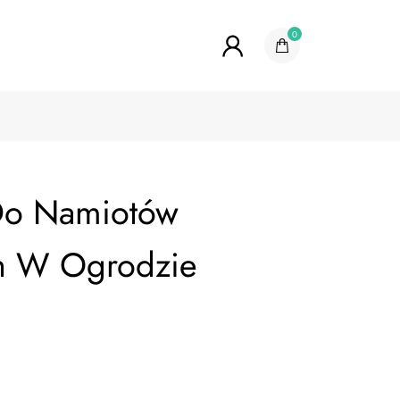
0
Do Namiotów
h W Ogrodzie