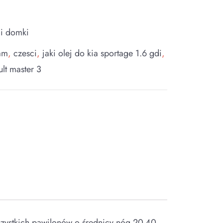
 i domki
am
,
czesci
,
jaki olej do kia sportage 1.6 gdi
,
ult master 3
szystkich pawilonów o średnicy nóg 20-40