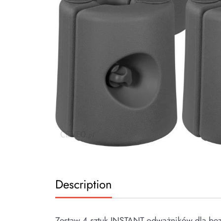
Description
Zestaw 4 sztuk INSTANT odważników dla bezp