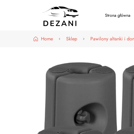
Strona główna
Dezani – Motoryzacja
Home
Sklep
Pawilony altanki i do