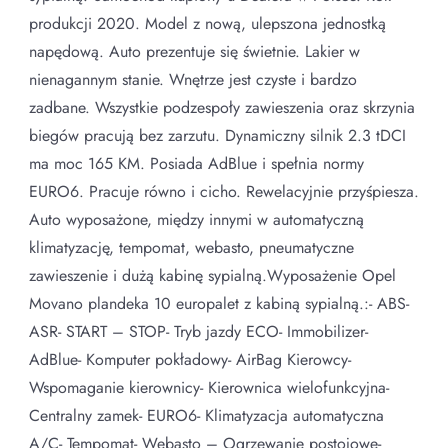
produkcji 2020. Model z nową, ulepszona jednostką
napędową. Auto prezentuje się świetnie. Lakier w
nienagannym stanie. Wnętrze jest czyste i bardzo
zadbane. Wszystkie podzespoły zawieszenia oraz skrzynia
biegów pracują bez zarzutu. Dynamiczny silnik 2.3 tDCI
ma moc 165 KM. Posiada AdBlue i spełnia normy
EURO6. Pracuje równo i cicho. Rewelacyjnie przyśpiesza.
Auto wyposażone, między innymi w automatyczną
klimatyzację, tempomat, webasto, pneumatyczne
zawieszenie i dużą kabinę sypialną.Wyposażenie Opel
Movano plandeka 10 europalet z kabiną sypialną.:- ABS-
ASR- START – STOP- Tryb jazdy ECO- Immobilizer-
AdBlue- Komputer pokładowy- AirBag Kierowcy-
Wspomaganie kierownicy- Kierownica wielofunkcyjna-
Centralny zamek- EURO6- Klimatyzacja automatyczna
A/C- Tempomat- Webasto – Ogrzewanie postojowe-