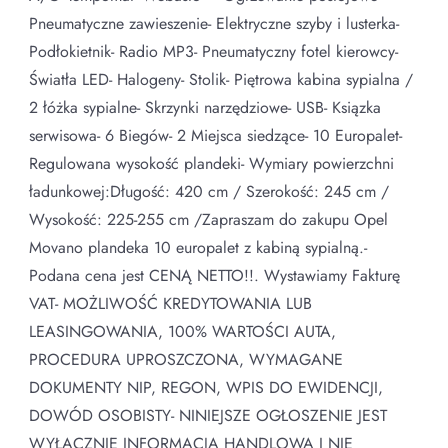
Pneumatyczne zawieszenie- Elektryczne szyby i lusterka-
Podłokietnik- Radio MP3- Pneumatyczny fotel kierowcy-
Światła LED- Halogeny- Stolik- Piętrowa kabina sypialna /
2 łóżka sypialne- Skrzynki narzędziowe- USB- Ksiązka
serwisowa- 6 Biegów- 2 Miejsca siedzące- 10 Europalet-
Regulowana wysokość plandeki- Wymiary powierzchni
ładunkowej:Długość: 420 cm / Szerokość: 245 cm /
Wysokość: 225-255 cm /Zapraszam do zakupu Opel
Movano plandeka 10 europalet z kabiną sypialną.-
Podana cena jest CENĄ NETTO!!. Wystawiamy Fakturę
VAT- MOŻLIWOŚĆ KREDYTOWANIA LUB
LEASINGOWANIA, 100% WARTOŚCI AUTA,
PROCEDURA UPROSZCZONA, WYMAGANE
DOKUMENTY NIP, REGON, WPIS DO EWIDENCJI,
DOWÓD OSOBISTY- NINIEJSZE OGŁOSZENIE JEST
WYŁĄCZNIE INFORMACJĄ HANDLOWĄ I NIE