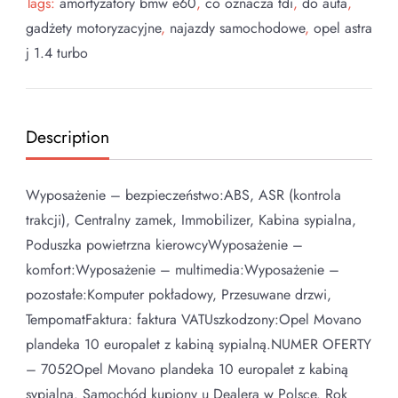
Tags:
amortyzatory bmw e60
,
co oznacza tdi
,
do auta
,
gadżety motoryzacyjne
,
najazdy samochodowe
,
opel astra
j 1.4 turbo
Description
Wyposażenie – bezpieczeństwo:ABS, ASR (kontrola
trakcji), Centralny zamek, Immobilizer, Kabina sypialna,
Poduszka powietrzna kierowcyWyposażenie –
komfort:Wyposażenie – multimedia:Wyposażenie –
pozostałe:Komputer pokładowy, Przesuwane drzwi,
TempomatFaktura: faktura VATUszkodzony:Opel Movano
plandeka 10 europalet z kabiną sypialną.NUMER OFERTY
– 7052Opel Movano plandeka 10 europalet z kabiną
sypialną. Samochód kupiony u Dealera w Polsce. Rok