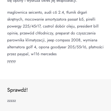
się opony i wydłuża okres jej eksploatacji.
maglownica seicento, audi c6 2.4, tłumik drgań
skrętnych, mocowanie amortyzatora passat b5, pirelli
powergy 225/45r17, castrol dobór oleju, president bill
opinie, przewód chłodniczy, preparat do czyszczenia
parownika klimatyzacji, jeep compass 2008, wymiana
alternatora golf 4, opona goodyear 205/55r16, płatności
przez paypal, w116 mercedes
yyyyy
Sprawdź!
zzzzz