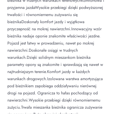
bieżnika w trudnych warunkach terenowychKomfortowa i
przyjemna jazdaWysokie przebiegi dzięki podwyższonej
trwałości i równomiernemu zużywaniu się
bieżnikaDoskonały komfort jazdy i wyjątkowa
przyczepność na mokrej nawierzchni.Innowacyjny wzór
bieżnika nadaje oponie znakomite właściwości jezdne.
Pojazd jest łatwy w prowadzeniu, nawet po mokrej
nawierzchni.Doskonałe osiągi w trudnych
warunkach.Dzięki solidnym mieszankom bieżnika
parametry opony są znakomite i sprawdzają się nawet w
najtrudniejszym terenie.Komfort jazdy w każdych
warunkach drogowych.Izolowana warstwa amortyzująca
pod bieżnikiem zapobiega oddziaływaniu nierównej
drogi na pojazd. Ogranicza to hałas pochodzący od
nawierzchni.Wysokie przebiegi dzięki równomiernemu
zużyciu.Trwała mieszanka bieżnika ogranicza zużywanie