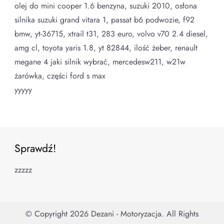
olej do mini cooper 1.6 benzyna, suzuki 2010, osłona
silnika suzuki grand vitara 1, passat b6 podwozie, f92
bmw, yt-36715, xtrail t31, 283 euro, volvo v70 2.4 diesel,
amg cl, toyota yaris 1.8, yt 82844, ilość żeber, renault
megane 4 jaki silnik wybrać, mercedesw211, w21w
żarówka, części ford s max
yyyyy
Sprawdź!
zzzzz
© Copyright 2026
Dezani - Motoryzacja
. All Rights