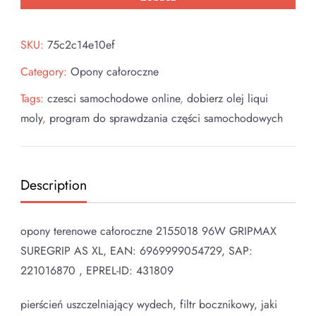
SKU:
75c2c14e10ef
Category:
Opony całoroczne
Tags:
czesci samochodowe online
,
dobierz olej liqui
moly
,
program do sprawdzania części samochodowych
Description
opony terenowe całoroczne 2155018 96W GRIPMAX
SUREGRIP AS XL, EAN: 6969999054729, SAP:
221016870 , EPREL-ID: 431809
pierścień uszczelniający wydech, filtr bocznikowy, jaki