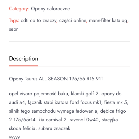
Category:
Opony całoroczne
Tags:
cdti co to znaczy
,
części online
,
mann-filter katalog
,
sebr
Description
Opony Taurus ALL SEASON 195/65 R15 91T
opel vivaro pojemność baku, klamki golf 2, opony do
audi a4, łącznik stabilizatora ford focus mk1, fiesta mk 5,
silnik tego samochodu wymaga ładowania, dębica frigo
2 175/65r14, kia carnival 2, ravenol 0w40, stacyjka
skoda felicia, subaru znaczek
yyyyy