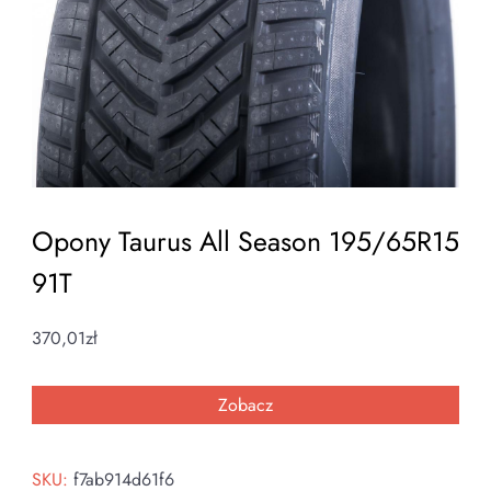
Opony Taurus All Season 195/65R15
91T
370,01
zł
Zobacz
SKU:
f7ab914d61f6