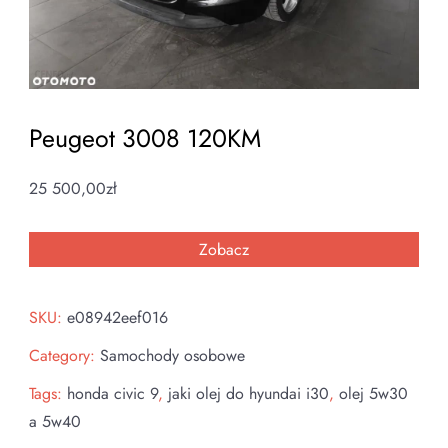
Peugeot 3008 120KM
25 500,00
zł
Zobacz
SKU:
e08942eef016
Category:
Samochody osobowe
Tags:
honda civic 9
,
jaki olej do hyundai i30
,
olej 5w30
a 5w40