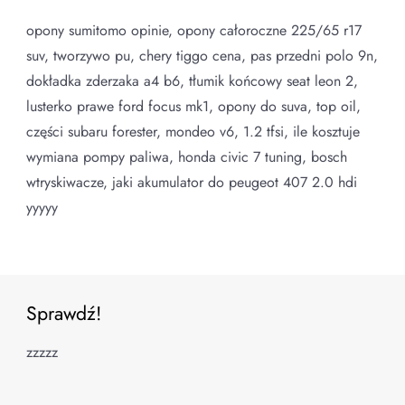
opony sumitomo opinie, opony całoroczne 225/65 r17
suv, tworzywo pu, chery tiggo cena, pas przedni polo 9n,
dokładka zderzaka a4 b6, tłumik końcowy seat leon 2,
lusterko prawe ford focus mk1, opony do suva, top oil,
części subaru forester, mondeo v6, 1.2 tfsi, ile kosztuje
wymiana pompy paliwa, honda civic 7 tuning, bosch
wtryskiwacze, jaki akumulator do peugeot 407 2.0 hdi
yyyyy
Sprawdź!
zzzzz