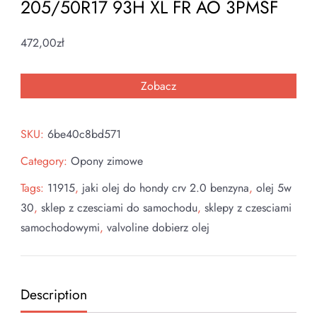
205/50R17 93H XL FR AO 3PMSF
472,00
zł
Zobacz
SKU:
6be40c8bd571
Category:
Opony zimowe
Tags:
11915
,
jaki olej do hondy crv 2.0 benzyna
,
olej 5w
30
,
sklep z czesciami do samochodu
,
sklepy z czesciami
samochodowymi
,
valvoline dobierz olej
Description