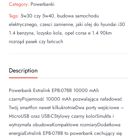
Category:
Powerbanki
Tags:
5w30 czy 5w40
,
budowa samochodu
elektrycznego
,
czesci zamienne
,
jaki olej do hyundai i30
1.4 benzyna
,
lozysko kola
,
opel corsa e 1.4 90km
rozrząd pasek czy łańcuch
Description
Powerbank Extralink EPB-078B 10000 mAh
czarnyPojemność 10000 mAh pozwalająca naładować
Twój smartfon nawet kilkukrotnieDwa porty wejściowe –
MicroUSB oraz USB-CStylowy czarny kolorSmukła i
wytrzymała obudowaKompaktowe rozmiaryDodatkowa
energiaExtralink EPB-078B to powerbank cechujący się