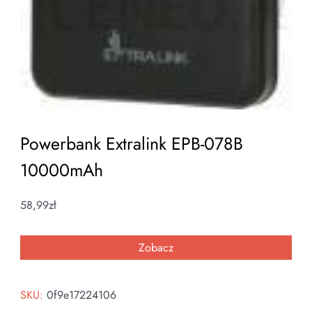
Powerbank Extralink EPB-078B
10000mAh
58,99
zł
Zobacz
SKU:
0f9e17224106