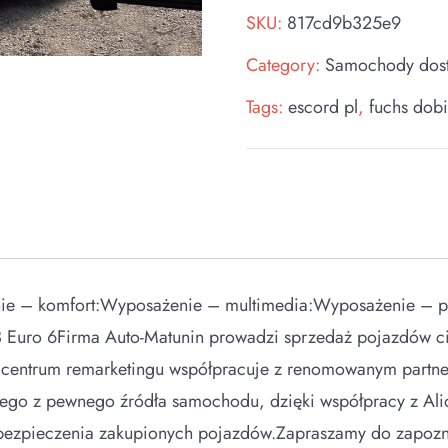
SKU:
817cd9b325e9
Category:
Samochody dos
Tags:
escord pl
,
fuchs dobi
 – komfort:Wyposażenie – multimedia:Wyposażenie – pozo
Euro 6Firma Auto-Matunin prowadzi sprzedaż pojazdów ci
entrum remarketingu współpracuje z renomowanym partnerem
go z pewnego źródła samochodu, dzięki współpracy z Alio
ubezpieczenia zakupionych pojazdów.Zapraszamy do zapozna