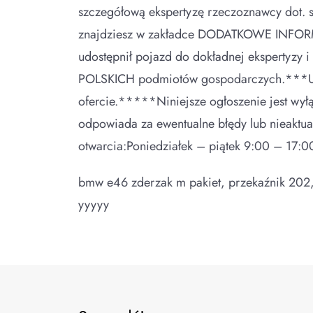
szczegółową ekspertyzę rzeczoznawcy do
znajdziesz w zakładce DODATKOWE INFORMAC
udostępnił pojazd do dokładnej ekspertyzy 
POLSKICH podmiotów gospodarczych.***UW
ofercie.*****Niniejsze ogłoszenie jest wyłą
odpowiada za ewentualne błędy lub nieaktu
otwarcia:Poniedziałek – piątek 9:00 – 17:0
bmw e46 zderzak m pakiet, przekaźnik 202, c
yyyyy