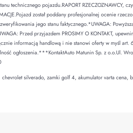
t. stanu technicznego pojazdu.RAPORT RZECZOZNAWCY, 
JE.Pojazd został poddany profesjonalnej ocenie rzeczoz
i zweryfikowania jego stanu faktycznego.*UWAGA: Powyższa 
AGA: Przed przyjazdem PROSIMY O KONTAKT, upewnimy si
cznie informacją handlową i nie stanowi oferty w myśl art.
alność ogłoszenia.***KontaktAuto Matunin Sp. z o.o.Ul. W
0
hevrolet silverado, zamki golf 4, akumulator varta cena, bo