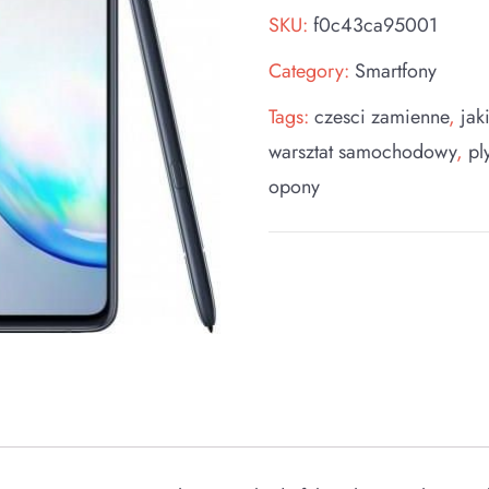
SKU:
f0c43ca95001
Category:
Smartfony
Tags:
czesci zamienne
,
jak
warsztat samochodowy
,
pl
opony