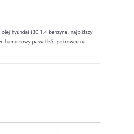
i olej hyundai i30 1.4 benzyna
,
najbliższy
yn hamulcowy passat b5
,
pokrowce na