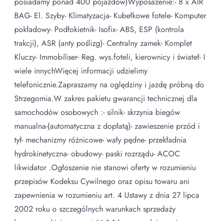
posiadamy ponad 400 pojazdów)Wyposażenie:- 8 x AIR
BAG- El. Szyby- Klimatyzacja- Kubełkowe fotele- Komputer
pokładowy- Podłokietnik- Isofix- ABS, ESP (kontrola
trakcji), ASR (anty poślizg)- Centralny zamek- Komplet
Kluczy- Immobiliser- Reg. wys.foteli, kierownicy i świateł- I
wiele innychWięcej informacji udzielimy
telefonicznie.Zapraszamy na oględziny i jazdę próbną do
Strzegomia.W zakres pakietu gwarancji technicznej dla
samochodów osobowych :- silnik- skrzynia biegów
manualna-(automatyczna z dopłatą)- zawieszenie przód i
tył- mechanizmy różnicowe- wały pędne- przekładnia
hydrokinetyczna- obudowy- paski rozrządu- ACOC
likwidator .Ogłoszenie nie stanowi oferty w rozumieniu
przepisów Kodeksu Cywilnego oraz opisu towaru ani
zapewnienia w rozumieniu art. 4 Ustawy z dnia 27 lipca
2002 roku o szczególnych warunkach sprzedaży