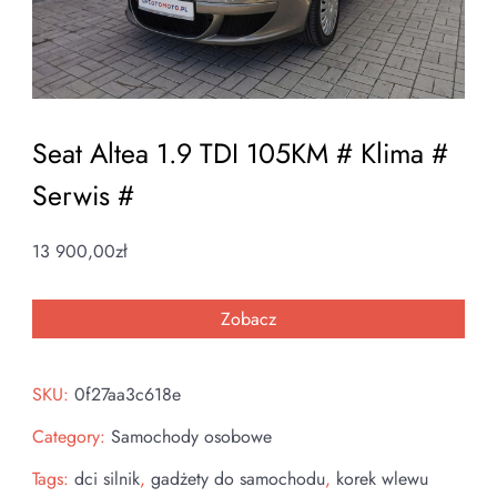
Seat Altea 1.9 TDI 105KM # Klima #
Serwis #
13 900,00
zł
Zobacz
SKU:
0f27aa3c618e
Category:
Samochody osobowe
Tags:
dci silnik
,
gadżety do samochodu
,
korek wlewu