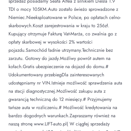
sprzedaż posiadamy Seata Altea z silnikiem Diesla 1.9
TDI o mocy 105KM.Auto zostało świeżo sprowadzone z
Niemiec.Nieeksploatowane w Polsce, po opłatach celno-
skarbowych.Koszt zarejestrowania w kraju to 256zł.
Kupujący otrzymuje Fakturę Vat-Marża, co zwalnia go z
opłaty skarbowej w wysokości 2% wartości
pojazdu.Samochód ładnie utrzymany.Technicznie bez
zarzutu. Gotowy do jazdy.Możliwy powrót autem na
kołach.Gratis ubezpieczenie na dojazd do domu.#
Udokumentowany przebiegDla zainteresowanych
udostępniamy nr VIN.Istnieje możliwość sprawdzenia auta
na stacji diagnostycznej.Możliwość zakupu auta z
gwarancją techniczną do 12 miesięcy.# Przyjmujemy
tańsze auta w rozliczeniu.# Możliwość kredytowania na
bardzo dogodnych warunkach.Zapraszamy również na
naszą stronę www.LIFT-auto.pl( W ciągłej sprzedaży