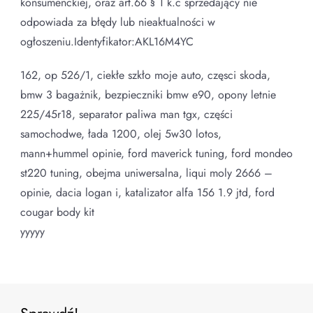
konsumenckiej, oraz art.66 § 1 k.c sprzedający nie
odpowiada za błędy lub nieaktualności w
ogłoszeniu.Identyfikator:AKL16M4YC
162, op 526/1, ciekłe szkło moje auto, częsci skoda,
bmw 3 bagażnik, bezpieczniki bmw e90, opony letnie
225/45r18, separator paliwa man tgx, części
samochodwe, łada 1200, olej 5w30 lotos,
mann+hummel opinie, ford maverick tuning, ford mondeo
st220 tuning, obejma uniwersalna, liqui moly 2666 –
opinie, dacia logan i, katalizator alfa 156 1.9 jtd, ford
cougar body kit
yyyyy