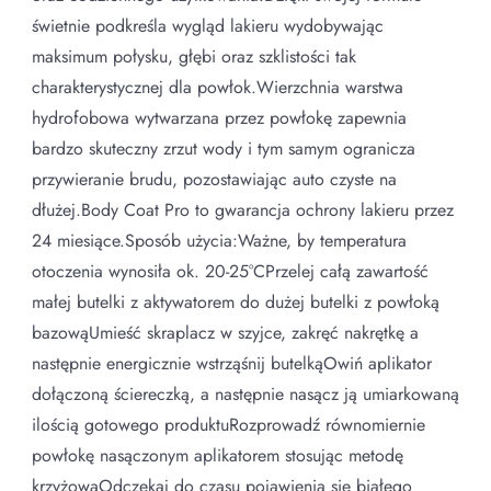
świetnie podkreśla wygląd lakieru wydobywając
maksimum połysku, głębi oraz szklistości tak
charakterystycznej dla powłok.Wierzchnia warstwa
hydrofobowa wytwarzana przez powłokę zapewnia
bardzo skuteczny zrzut wody i tym samym ogranicza
przywieranie brudu, pozostawiając auto czyste na
dłużej.Body Coat Pro to gwarancja ochrony lakieru przez
24 miesiące.Sposób użycia:Ważne, by temperatura
otoczenia wynosiła ok. 20-25°CPrzelej całą zawartość
małej butelki z aktywatorem do dużej butelki z powłoką
bazowąUmieść skraplacz w szyjce, zakręć nakrętkę a
następnie energicznie wstrząśnij butelkąOwiń aplikator
dołączoną ściereczką, a następnie nasącz ją umiarkowaną
ilością gotowego produktuRozprowadź równomiernie
powłokę nasączonym aplikatorem stosując metodę
krzyżowąOdczekaj do czasu pojawienia się białego