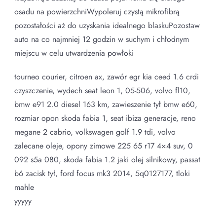
osadu na powierzchniWypoleruj czystą mikrofibrą
pozostałości aż do uzyskania idealnego blaskuPozostaw
auto na co najmniej 12 godzin w suchym i chłodnym
miejscu w celu utwardzenia powłoki
tourneo courier, citroen ax, zawór egr kia ceed 1.6 crdi
czyszczenie, wydech seat leon 1, 05-506, volvo fl10,
bmw e91 2.0 diesel 163 km, zawieszenie tył bmw e60,
rozmiar opon skoda fabia 1, seat ibiza generacje, reno
megane 2 cabrio, volkswagen golf 1.9 tdi, volvo
zalecane oleje, opony zimowe 225 65 r17 4×4 suv, 0
092 s5a 080, skoda fabia 1.2 jaki olej silnikowy, passat
b6 zacisk tył, ford focus mk3 2014, 5q0127177, tloki
mahle
yyyyy