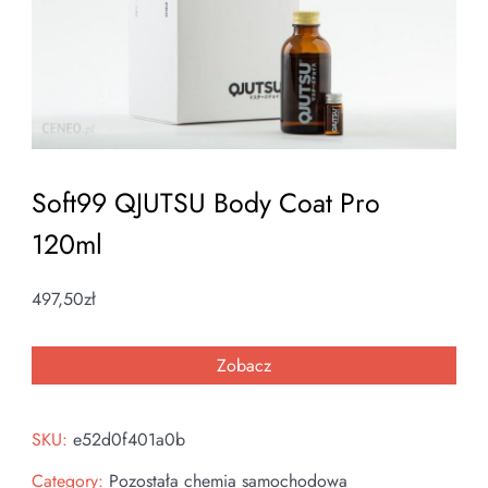
Soft99 QJUTSU Body Coat Pro
120ml
497,50
zł
Zobacz
SKU:
e52d0f401a0b
Category:
Pozostała chemia samochodowa