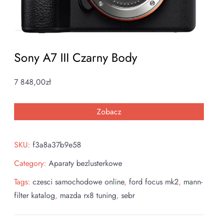
Sony A7 III Czarny Body
7 848,00
zł
Zobacz
SKU:
f3a8a37b9e58
Category:
Aparaty bezlusterkowe
Tags:
czesci samochodowe online
,
ford focus mk2
,
mann-
filter katalog
,
mazda rx8 tuning
,
sebr