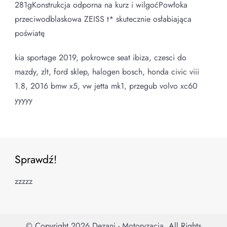
281gKonstrukcja odporna na kurz i wilgoćPowłoka
przeciwodblaskowa ZEISS t* skutecznie osłabiająca
poświatę
kia sportage 2019, pokrowce seat ibiza, czesci do
mazdy, zlt, ford sklep, halogen bosch, honda civic viii
1.8, 2016 bmw x5, vw jetta mk1, przegub volvo xc60
yyyyy
Sprawdź!
zzzzz
© Copyright 2026
Dezani - Motoryzacja
. All Rights