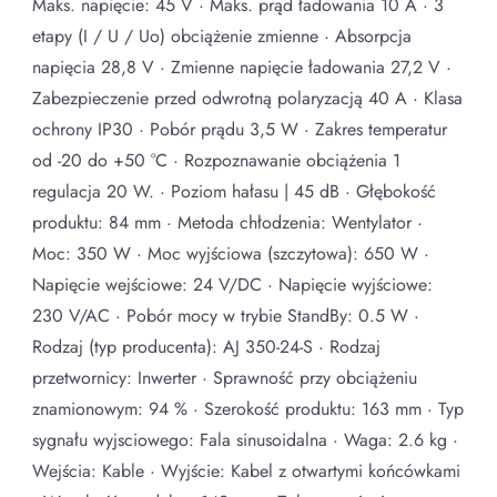
Maks. napięcie: 45 V · Maks. prąd ładowania 10 A · 3
etapy (I / U / Uo) obciążenie zmienne · Absorpcja
napięcia 28,8 V · Zmienne napięcie ładowania 27,2 V ·
Zabezpieczenie przed odwrotną polaryzacją 40 A · Klasa
ochrony IP30 · Pobór prądu 3,5 W · Zakres temperatur
od -20 do +50 °C · Rozpoznawanie obciążenia 1
regulacja 20 W. · Poziom hałasu | 45 dB · Głębokość
produktu: 84 mm · Metoda chłodzenia: Wentylator ·
Moc: 350 W · Moc wyjściowa (szczytowa): 650 W ·
Napięcie wejściowe: 24 V/DC · Napięcie wyjściowe:
230 V/AC · Pobór mocy w trybie StandBy: 0.5 W ·
Rodzaj (typ producenta): AJ 350-24-S · Rodzaj
przetwornicy: Inwerter · Sprawność przy obciążeniu
znamionowym: 94 % · Szerokość produktu: 163 mm · Typ
sygnału wyjsciowego: Fala sinusoidalna · Waga: 2.6 kg ·
Wejścia: Kable · Wyjście: Kabel z otwartymi końcówkami