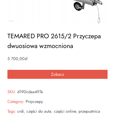
TEMARED PRO 2615/2 Przyczepa
dwuosiowa wzmocniona
5 700,00
zł
Zobacz
SKU:
d190cdaa497a
Category:
Przyczepy
Tags:
crdi
,
części do auta
,
części online
,
przepustnica