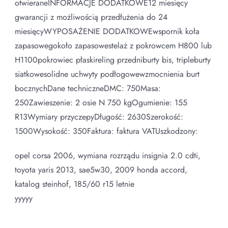
otwieraneINFORMACJE DODATKOWE12 miesięcy
gwarancji z możliwością przedłużenia do 24
miesięcyWYPOSAŻENIE DODATKOWEwspornik koła
zapasowegokoło zapasowestelaż z pokrowcem H800 lub
H1100pokrowiec płaskireling przedniburty bis, tripleburty
siatkowesolidne uchwyty podłogowewzmocnienia burt
bocznychDane techniczneDMC: 750Masa:
250Zawieszenie: 2 osie N 750 kgOgumienie: 155
R13Wymiary przyczepyDługość: 2630Szerokość:
1500Wysokość: 350Faktura: faktura VATUszkodzony:
opel corsa 2006, wymiana rozrządu insignia 2.0 cdti,
toyota yaris 2013, sae5w30, 2009 honda accord,
katalog steinhof, 185/60 r15 letnie
yyyyy