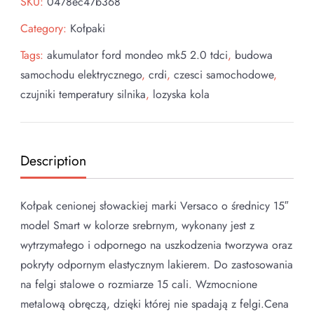
SKU:
0478ec47b368
Category:
Kołpaki
Tags:
akumulator ford mondeo mk5 2.0 tdci
,
budowa
samochodu elektrycznego
,
crdi
,
czesci samochodowe
,
czujniki temperatury silnika
,
lozyska kola
Description
Kołpak cenionej słowackiej marki Versaco o średnicy 15″
model Smart w kolorze srebrnym, wykonany jest z
wytrzymałego i odpornego na uszkodzenia tworzywa oraz
pokryty odpornym elastycznym lakierem. Do zastosowania
na felgi stalowe o rozmiarze 15 cali. Wzmocnione
metalową obręczą, dzięki której nie spadają z felgi.Cena