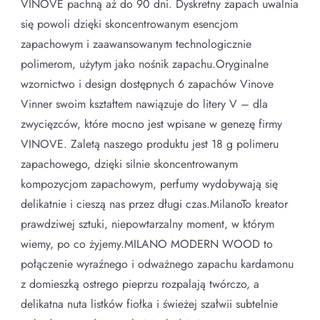
VINOVE pachną aż do 90 dni. Dyskretny zapach uwalnia
się powoli dzięki skoncentrowanym esencjom
zapachowym i zaawansowanym technologicznie
polimerom, użytym jako nośnik zapachu.Oryginalne
wzornictwo i design dostępnych 6 zapachów Vinove
Vinner swoim kształtem nawiązuje do litery V – dla
zwycięzców, które mocno jest wpisane w genezę firmy
VINOVE. Zaletą naszego produktu jest 18 g polimeru
zapachowego, dzięki silnie skoncentrowanym
kompozycjom zapachowym, perfumy wydobywają się
delikatnie i cieszą nas przez długi czas.MilanoTo kreator
prawdziwej sztuki, niepowtarzalny moment, w którym
wiemy, po co żyjemy.MILANO MODERN WOOD to
połączenie wyraźnego i odważnego zapachu kardamonu
z domieszką ostrego pieprzu rozpalają twórczo, a
delikatna nuta listków fiołka i świeżej szałwii subtelnie