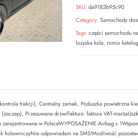
SKU:
da9182b95c90
Category:
Samochody dos
Tags:
części samochodu n
lozyska kola
,
romix katalo
ontrola trakcji), Centralny zamek, Poduszka powietrzna 
 (zaczep), Przesuwane drzwiFaktura: faktura VAT-marżaU
 zarejestrowane w PolsceWYPOSAŻENIE:Airbag x 1Wspomag
k holowniczyNie odpowiadam na SMS!Możliwość pozostawie