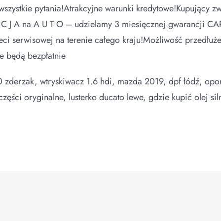
szystkie pytania!Atrakcyjne warunki kredytowe!Kupujący z
N C J A na A U T O – udzielamy 3 miesięcznej gwarancji
ci serwisowej na terenie całego kraju!Możliwość przedłuż
ne będą bezpłatnie
0 zderzak, wtryskiwacz 1.6 hdi, mazda 2019, dpf łódź, o
ęści oryginalne, lusterko ducato lewe, gdzie kupić olej siln