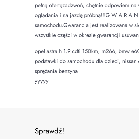
pełną ofertęzadzwoń, chętnie odpowiem na w
oglądania i na jazdę próbną!!!G W A R A 
samochodu.Gwarancja jest realizowana w sie
wszystkie części w okresie gwarancji usuwa
opel astra h 1.9 cdti 150km, m266, bmw e6
podstawki do samochodu dla dzieci, nissan cz
sprężania benzyna
yyyyy
Sprawdź!