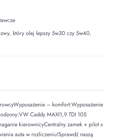
tawcze
azwy
,
który olej lepszy 5w30 czy 5w40
,
g
kierowcyWyposażenie – komfort:Wyposażenie
szkodzony:VW Caddy MAXI1,9 TDI 105
anie kierownicyCentralny zamek + pilot x
nia auta w rozliczeniu!Sprawdź naszą