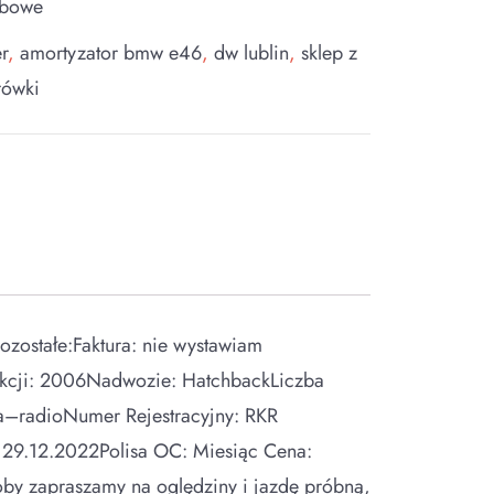
obowe
r
,
amortyzator bmw e46
,
dw lublin
,
sklep z
rówki
ostałe:Faktura: nie wystawiam
ukcji: 2006Nadwozie: HatchbackLiczba
a–radioNumer Rejestracyjny: RKR
29.12.2022Polisa OC: Miesiąc Cena:
by zapraszamy na oględziny i jazdę próbną,