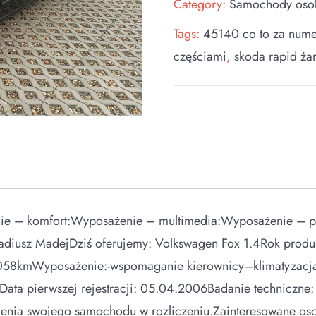
Category:
Samochody os
Tags:
45140 co to za nume
częściami
,
skoda rapid ża
 – komfort:Wyposażenie – multimedia:Wyposażenie – poz
kadiusz MadejDziś oferujemy: Volkswagen Fox 1.4Rok prod
6058kmWyposażenie:-wspomaganie kierownicy–klimatyzacj
ierwszej rejestracji: 05.04.2006Badanie techniczne: 
ienia swojego samochodu w rozliczeniu.Zainteresowane oso