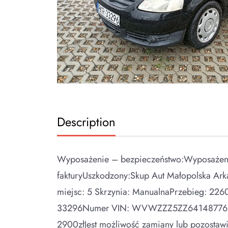
Description
Wyposażenie – bezpieczeństwo:Wyposażenie
fakturyUszkodzony:Skup Aut Małopolska Ar
miejsc: 5 Skrzynia: ManualnaPrzebieg: 22
33296Numer VIN: WVWZZZ5ZZ64148776Data p
2900złJest możliwość zamiany lub pozostaw