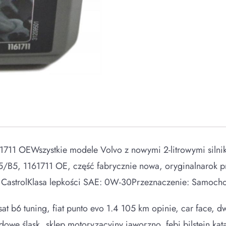
1711 OEWszystkie modele Volvo z nowymi 2-litrowymi silni
5, 1161711 OE, część fabrycznie nowa, oryginalnarok p
 CastrolKlasa lepkości SAE: 0W-30Przeznaczenie: Samoc
ssat b6 tuning, fiat punto evo 1.4 105 km opinie, car fac
hodowe śląsk, sklep motoryzacyjny jaworzno, febi bilstein k