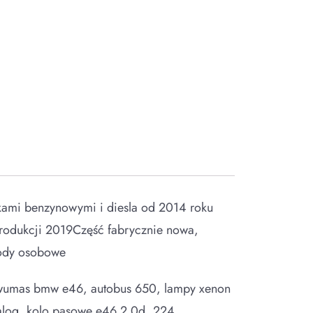
kami benzynowymi i diesla od 2014 roku
rodukcji 2019Część fabrycznie nowa,
hody osobowe
e, dwumas bmw e46, autobus 650, lampy xenon
atalog, kolo pasowe e46 2.0d, 224