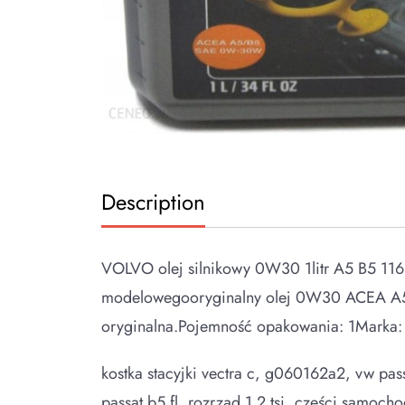
Description
VOLVO olej silnikowy 0W30 1litr A5 B5 116
modelowegooryginalny olej 0W30 ACEA A5/B
oryginalna.Pojemność opakowania: 1Marka:
kostka stacyjki vectra c, g060162a2, vw pa
passat b5 fl, rozrząd 1.2 tsi, części samoc