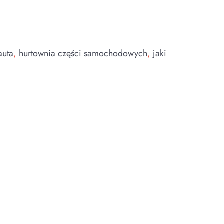
auta
,
hurtownia części samochodowych
,
jaki