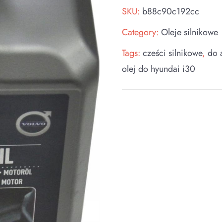
SKU:
b88c90c192cc
Category:
Oleje silnikowe
Tags:
cześci silnikowe
,
do 
olej do hyundai i30