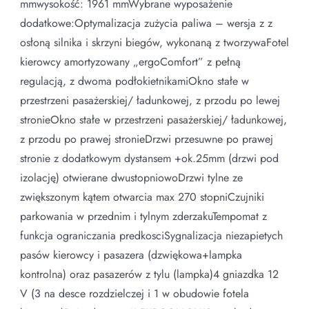
mmwysokość: 1961 mmWybrane wyposażenie
dodatkowe:Optymalizacja zużycia paliwa – wersja z z
osłoną silnika i skrzyni biegów, wykonaną z tworzywaFotel
kierowcy amortyzowany „ergoComfort” z pełną
regulacją, z dwoma podłokietnikamiOkno stałe w
przestrzeni pasażerskiej/ ładunkowej, z przodu po lewej
stronieOkno stałe w przestrzeni pasażerskiej/ ładunkowej,
z przodu po prawej stronieDrzwi przesuwne po prawej
stronie z dodatkowym dystansem +ok.25mm (drzwi pod
izolację) otwierane dwustopniowoDrzwi tylne ze
zwiększonym kątem otwarcia max 270 stopniCzujniki
parkowania w przednim i tylnym zderzakuTempomat z
funkcja ograniczania predkosciSygnalizacja niezapietych
pasów kierowcy i pasazera (dzwiękowa+lampka
kontrolna) oraz pasazerów z tylu (lampka)4 gniazdka 12
V (3 na desce rozdzielczej i 1 w obudowie fotela