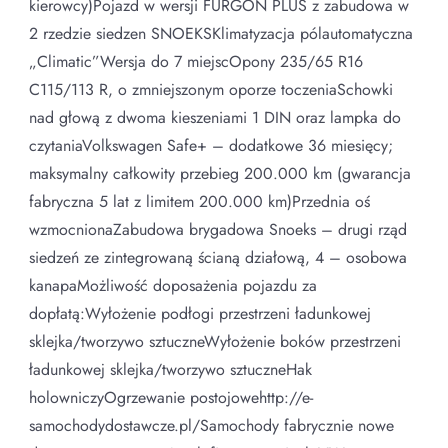
kierowcy)Pojazd w wersji FURGON PLUS z zabudowa w
2 rzedzie siedzen SNOEKSKlimatyzacja pólautomatyczna
„Climatic”Wersja do 7 miejscOpony 235/65 R16
C115/113 R, o zmniejszonym oporze toczeniaSchowki
nad głową z dwoma kieszeniami 1 DIN oraz lampka do
czytaniaVolkswagen Safe+ – dodatkowe 36 miesięcy;
maksymalny całkowity przebieg 200.000 km (gwarancja
fabryczna 5 lat z limitem 200.000 km)Przednia oś
wzmocnionaZabudowa brygadowa Snoeks – drugi rząd
siedzeń ze zintegrowaną ścianą działową, 4 – osobowa
kanapaMożliwość doposażenia pojazdu za
dopłatą:Wyłożenie podłogi przestrzeni ładunkowej
sklejka/tworzywo sztuczneWyłożenie boków przestrzeni
ładunkowej sklejka/tworzywo sztuczneHak
holowniczyOgrzewanie postojowehttp://e-
samochodydostawcze.pl/Samochody fabrycznie nowe