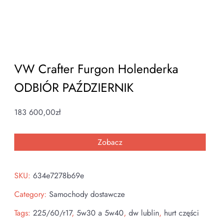
VW Crafter Furgon Holenderka
ODBIÓR PAŹDZIERNIK
183 600,00
zł
Zobacz
SKU:
634e7278b69e
Category:
Samochody dostawcze
Tags:
225/60/r17
,
5w30 a 5w40
,
dw lublin
,
hurt części