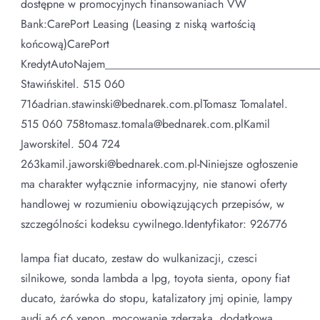
dostępne w promocyjnych finansowaniach VW
Bank:CarePort Leasing (Leasing z niską wartością
końcową)CarePort
KredytAutoNajem_____________________________________
Stawińskitel. 515 060
716adrian.stawinski@bednarek.com.plTomasz Tomalatel.
515 060 758tomasz.tomala@bednarek.com.plKamil
Jaworskitel. 504 724
263kamil.jaworski@bednarek.com.pl-Niniejsze ogłoszenie
ma charakter wyłącznie informacyjny, nie stanowi oferty
handlowej w rozumieniu obowiązujących przepisów, w
szczególności kodeksu cywilnego.Identyfikator: 926776
lampa fiat ducato, zestaw do wulkanizacji, czesci
silnikowe, sonda lambda a lpg, toyota sienta, opony fiat
ducato, żarówka do stopu, katalizatory jmj opinie, lampy
audi a6 c6 xenon, mocowanie zderzaka, dodatkowa