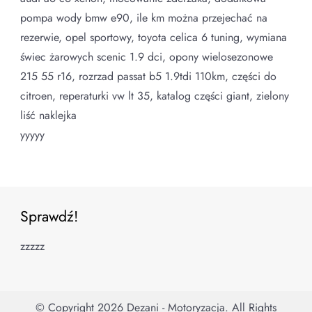
pompa wody bmw e90, ile km można przejechać na
rezerwie, opel sportowy, toyota celica 6 tuning, wymiana
świec żarowych scenic 1.9 dci, opony wielosezonowe
215 55 r16, rozrzad passat b5 1.9tdi 110km, części do
citroen, reperaturki vw lt 35, katalog części giant, zielony
liść naklejka
yyyyy
Sprawdź!
zzzzz
© Copyright 2026
Dezani - Motoryzacja
. All Rights