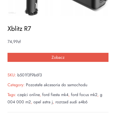
Xblitz R7
74,99
zł
Zobacz
SKU:
b501f3f9b6f3
Category:
Pozostałe akcesoria do samochodu
Tags:
części online
,
ford fiesta mk4
,
ford focus mk2
,
g
004 000 m2
,
opel astra j
,
rozrzad audi a4b6