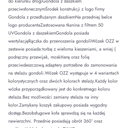
do kierunku drogiGondola z daszkiem
przeciwsłonecznymŚrodek konstrukcji z logo firmy
Gondola z przedłużanym daszkiemNa przedniej belce
logo producentaZastosowana tkanina z filtrem 50
UVGondola z daszekiemGondola posiada
wentylacjęRączka do przenoszenia gondoliWózek OZZ w
zestawie posiada:torbę z wieloma kieszeniami, a wniej (
podręczny przewijak, moskitierę oraz folię
przeciwdeszczową.adaptery potrzebne do zamonowania
na stelażu gondoli.Wózek OZZ występuje w 4 wariantach
kolorystycznych oraz dwóch kolorach stelaży.Każdy kolor
wózka przyporządkowany jest do konkretnego koloru
stelaża.Bez możliwości zamiany stelaża na inny
kolor.Zamykany koszyk zakupowy posiada wygodny
dostęp.Bezobsługowe koła sprawdzą się na każdej
nawierzchni. Przednie posiadają obrót 360° oraz