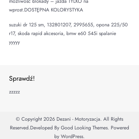
możliwość blokady – jazda TYLKO na
wprost.DOSTĘPNA KOLORYSTYKA
suzuki dr 125 sm, 132801207, 2995655, opona 225/50
r17, skoda rapid akcesoria, bmw e60 545i spalanie
yyyyy
Sprawdź!
zzzzz
© Copyright 2026
Dezani - Motoryzacja
. All Rights
Reserved.
Developed By
Good Looking Themes.
Powered
by
WordPress
.