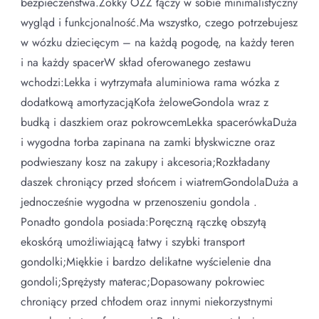
bezpieczeństwa.Zokky OZZ łączy w sobie minimalistyczny
wygląd i funkcjonalność.Ma wszystko, czego potrzebujesz
w wózku dziecięcym – na każdą pogodę, na każdy teren
i na każdy spacerW skład oferowanego zestawu
wchodzi:Lekka i wytrzymała aluminiowa rama wózka z
dodatkową amortyzacjąKoła żeloweGondola wraz z
budką i daszkiem oraz pokrowcemLekka spacerówkaDuża
i wygodna torba zapinana na zamki błyskwiczne oraz
podwieszany kosz na zakupy i akcesoria;Rozkładany
daszek chroniący przed słońcem i wiatremGondolaDuża a
jednocześnie wygodna w przenoszeniu gondola .
Ponadto gondola posiada:Poręczną rączkę obszytą
ekoskórą umożliwiającą łatwy i szybki transport
gondolki;Miękkie i bardzo delikatne wyścielenie dna
gondoli;Sprężysty materac;Dopasowany pokrowiec
chroniący przed chłodem oraz innymi niekorzystnymi