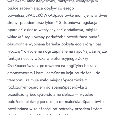
warunkami atmosferycznymi;Praktyczna wentylacja w
budce zapewniająca dopływ świeżego
powietrza;SPACERÓWKASpacerówkę montujemy w dwie
strony: przodem oraz tyłem.* 3 stopniowa regulacja
oparcia* okienko wentylacyjne* dodatkowa, miękka
wkładka* regulowany podnóżek* przedłużana buda*
obustronnie wypinana barierka pokryta eco skórą* pas
kroczny* okrycie na nogi zapinane na napyNajważniejsze
funkcje i cechy wózka wielofunkcyjnego Zokky
OzzSpacerówka z pokrowcem na nogiTylna belka z
amortyzatorem i hamulcemKonstrukcja po złożeniu do
transportu zajmuje mało miejscaSpacerówka z
rozłożonym oparciem do spaniaSpacerówka z
przedłużoną budkąGondola na stelażu — wysokie
położenie ułatwiające dostęp do maleństwaSpacerówka
przekładana w zależności od potrzeby przodem i tyłem