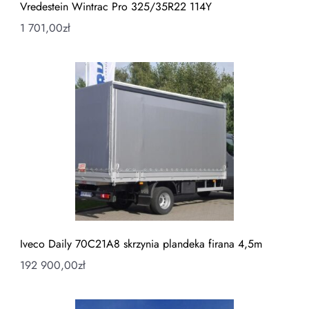
Vredestein Wintrac Pro 325/35R22 114Y
1 701,00
zł
Iveco Daily 70C21A8 skrzynia plandeka firana 4,5m
192 900,00
zł