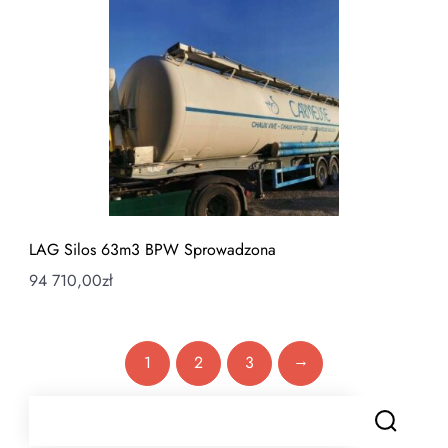
LAG Silos 63m3 BPW Sprowadzona
94 710,00
zł
→
1
2
3