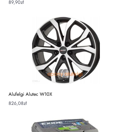
89,90
zł
Alufelgi Alutec W10X
826,08
zł