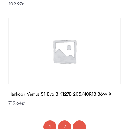
109,97
zł
Hankook Ventus S1 Evo 3 K127B 205/40R18 86W Xl
719,64
zł
→
1
2