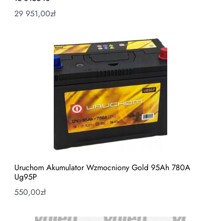
29 951,00
zł
Uruchom Akumulator Wzmocniony Gold 95Ah 780A
Ug95P
550,00
zł