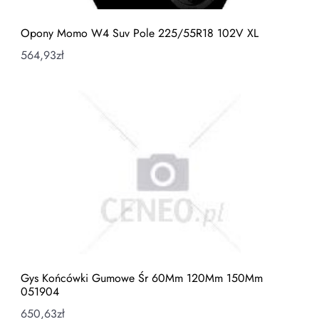
Opony Momo W4 Suv Pole 225/55R18 102V XL
564,93
zł
Gys Końcówki Gumowe Śr 60Mm 120Mm 150Mm
051904
650,63
zł