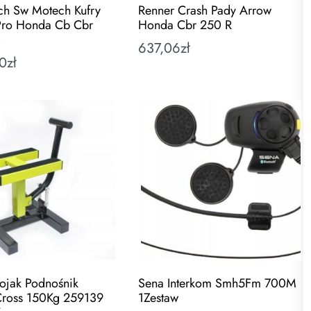
h Sw Motech Kufry
Renner Crash Pady Arrow
Pro Honda Cb Cbr
Honda Cbr 250 R
0
637,06
zł
0
zł
ojak Podnośnik
Sena Interkom Smh5Fm 700M
Cross 150Kg 259139
1Zestaw