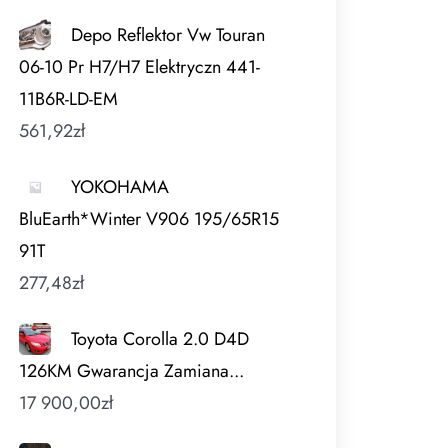
Depo Reflektor Vw Touran
06-10 Pr H7/H7 Elektryczn 441-
11B6R-LD-EM
561,92
zł
YOKOHAMA
BluEarth*Winter V906 195/65R15
91T
277,48
zł
Toyota Corolla 2.0 D4D
126KM Gwarancja Zamiana...
17 900,00
zł