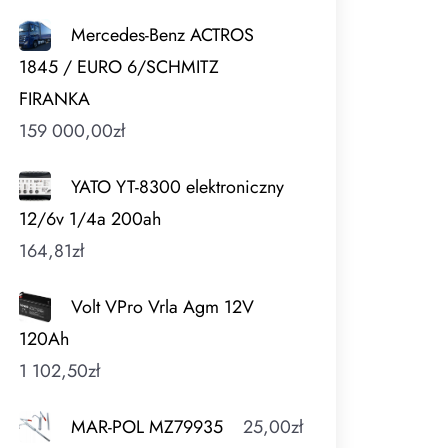
Mercedes-Benz ACTROS
1845 / EURO 6/SCHMITZ
FIRANKA
159 000,00
zł
YATO YT-8300 elektroniczny
12/6v 1/4a 200ah
164,81
zł
Volt VPro Vrla Agm 12V
120Ah
1 102,50
zł
MAR-POL MZ79935
25,00
zł