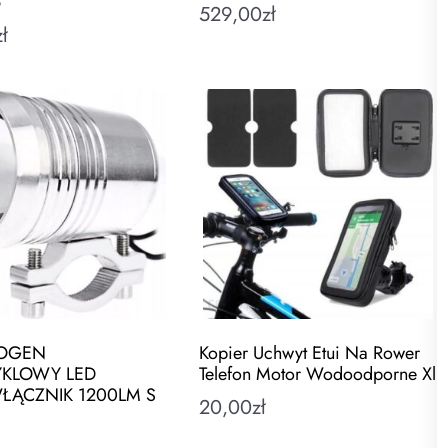
5
529,00
zł
zł
LOGEN
Kopier Uchwyt Etui Na Rower
KLOWY LED
Telefon Motor Wodoodporne Xl
ŁĄCZNIK 1200LM S
20,00
zł