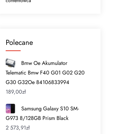
contentowca
Polecane
Bmw Oe Akumulator
Telematic Bmw F40 G01 G02 G20
G30 G32Oe 84106833994
189,00
zł
Samsung Galaxy S10 SM-
G973 8/128GB Prism Black
2 573,91
zł