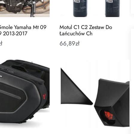
 Gmole Yamaha Mt 09
Motul C1 C2 Zestaw Do
9 2013-2017
Łańcuchów Ch
zł
66,89
zł