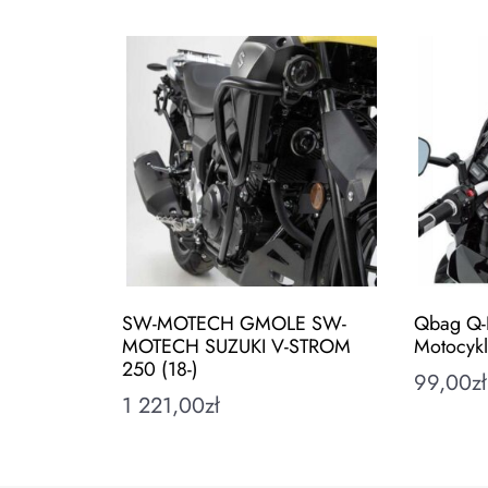
SW-MOTECH GMOLE SW-
Qbag Q-
MOTECH SUZUKI V-STROM
Motocyk
250 (18-)
99,00
zł
1 221,00
zł