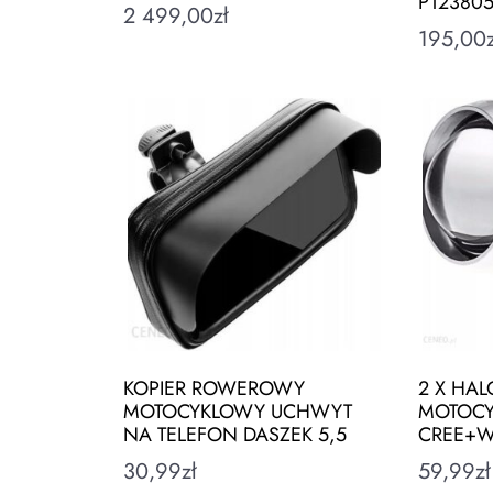
P12380
2 499,00
zł
195,00
KOPIER ROWEROWY
2 X HA
MOTOCYKLOWY UCHWYT
MOTOCY
NA TELEFON DASZEK 5,5
CREE+W
30,99
zł
59,99
zł