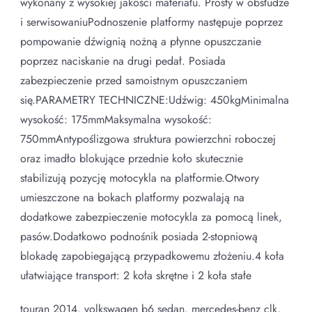
wykonany z wysokiej jakości materiału. Prosty w obsłudze
i serwisowaniuPodnoszenie platformy następuje poprzez
pompowanie dźwignią nożną a płynne opuszczanie
poprzez naciskanie na drugi pedał. Posiada
zabezpieczenie przed samoistnym opuszczaniem
się.PARAMETRY TECHNICZNE:Udźwig: 450kgMinimalna
wysokość: 175mmMaksymalna wysokość:
750mmAntypoślizgowa struktura powierzchni roboczej
oraz imadło blokujące przednie koło skutecznie
stabilizują pozycję motocykla na platformie.Otwory
umieszczone na bokach platformy pozwalają na
dodatkowe zabezpieczenie motocykla za pomocą linek,
pasów.Dodatkowo podnośnik posiada 2-stopniową
blokadę zapobiegającą przypadkowemu złożeniu.4 koła
ułatwiające transport: 2 koła skrętne i 2 koła stałe
touran 2014, volkswagen b6 sedan, mercedes-benz clk,