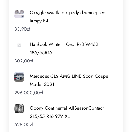
Okrągłe światła do jazdy dziennej Led
lampy E4
33,90
zł
Hankook Winter I Cept Rs3 W462
185/65R15
302,00
zł
Mercedes CLS AMG LINE Sport Coupe
Model 2021r
296 000,00
zł
Opony Continental AllSeasonContact
215/55 R16 97V XL
628,00
zł