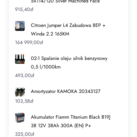
5X114/120 Silver Machined Face
915,40
zł
Citroen Jumper L4 Zabudowa 8EP +
Winda 2.2 165KM
164 999,00
zł
02-1 Spalanie oleju- silnik benzynowy
0,5 l/1000km
493,00
zł
Amortyzator KAMOKA 20343127
103,58
zł
Akumulator Fiamm Titanium Black B19J
38 12V 38Ah 300A (EN) P+
325,00
zł