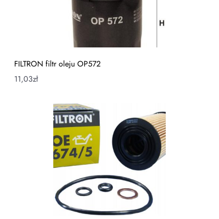
FILTRON filtr oleju OP572
11,03
zł