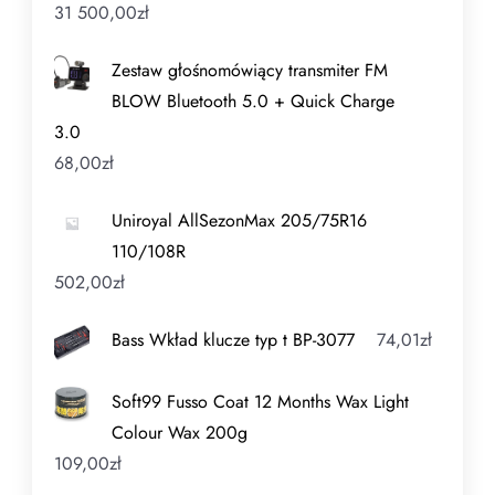
31 500,00
zł
Zestaw głośnomówiący transmiter FM
BLOW Bluetooth 5.0 + Quick Charge
3.0
68,00
zł
Uniroyal AllSezonMax 205/75R16
110/108R
502,00
zł
Bass Wkład klucze typ t BP-3077
74,01
zł
Soft99 Fusso Coat 12 Months Wax Light
Colour Wax 200g
109,00
zł