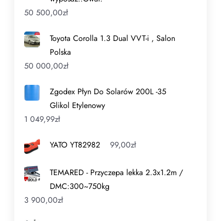
50 500,00
zł
Toyota Corolla 1.3 Dual VVT-i , Salon
Polska
50 000,00
zł
Zgodex Płyn Do Solarów 200L -35
Glikol Etylenowy
1 049,99
zł
YATO YT82982
99,00
zł
TEMARED - Przyczepa lekka 2.3x1.2m /
DMC:300~750kg
3 900,00
zł