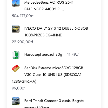
Mercedes-Benz ACTROS 2541
PALFINGER 44002 PI...
504 177,00
zł
IVECO DAILY 29 S 12 DUBEL 6-OSÓB
100%PRZEBIEG+INNE
22 900,00
zł
Hascosept aerozol 30g
11,49
zł
SanDisk Extreme microSDXC 128GB
V30 Class 10 UHS-I U3 (SDSQXA1-
128G-GN6MA)
99,00
zł
Ford Transit Connect 3 osob. Bogate
wyposaż.!Gwar.