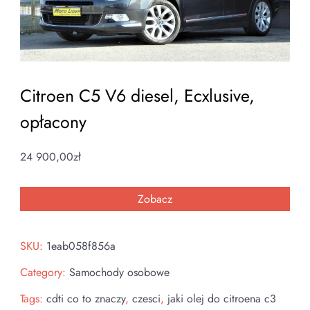
Citroen C5 V6 diesel, Ecxlusive,
opłacony
24 900,00
zł
Zobacz
SKU:
1eab058f856a
Category:
Samochody osobowe
Tags:
cdti co to znaczy
,
czesci
,
jaki olej do citroena c3