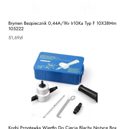
Brymen Bezpiecznik 0,44A/1Kv Ir10Ka Typ F 10X38Mm
105222
51,69
zł
Korbi Przystawka Wiertło Do Cięcia Blachy Nożyce Box