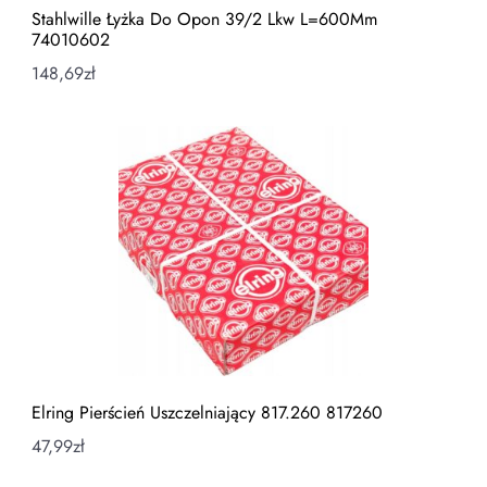
Stahlwille Łyżka Do Opon 39/2 Lkw L=600Mm
74010602
148,69
zł
Elring Pierścień Uszczelniający 817.260 817260
47,99
zł