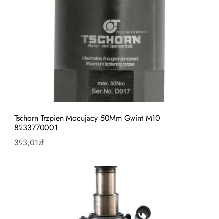
Tschorn Trzpien Mocujacy 50Mm Gwint M10
8233770001
393,01
zł