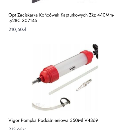
Opt Zaciskarka Końcówek Kapturkowych Zkz 4-10Mm-
Ly28C 307146
210,60
zł
Vigor Pompka Podciśnieniowa 350Ml V4369
213,66
zł