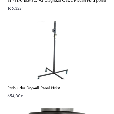
STN1170 ELM327 v3 Diagnoza OBD2 Ms-can Ford polski
166,32
zł
Probuilder Drywall Panel Hoist
654,00
zł