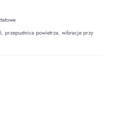
ztatowe
6
,
przepustnica powietrza
,
wibracje przy