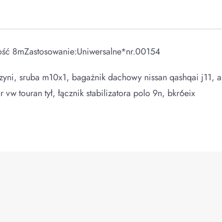
ść 8mZastosowanie:Uniwersalne*nr.00154
krzyni, sruba m10x1, bagażnik dachowy nissan qashqai j11,
vw touran tył, łącznik stabilizatora polo 9n, bkr6eix