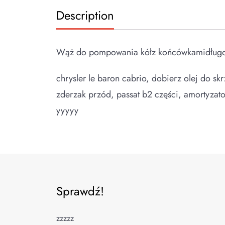
Description
Wąż do pompowania kółz końcówkamidługo
chrysler le baron cabrio, dobierz olej do s
zderzak przód, passat b2 części, amortyzator 
yyyyy
Sprawdź!
zzzzz