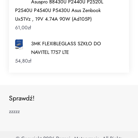
Asuspro B8430U P2440U P2520L
P2540U P4540U P5430U Asus Zenbook
Ux51Vz , 19V 4.74A 90W (Ad105P)
61,00
zł
3MK FLEXIBLEGLASS SZKŁO DO
NAVITEL T757 LTE
54,80
zł
Sprawdź!
zzzzz