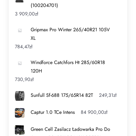
(100204701)
3 909,00
zł
Gripmax Pro Winter 265/40R21 105V
XL
784,47
zł
Windforce Catchfors Ht 285/60R18
120H
730,90
zł
Sunfull Sf-688 175/65R14 82T
249,31
zł
Captur 1.0 TCe Intens
84 900,00
zł
Green Cell Zasilacz Ładowarka Pro Do