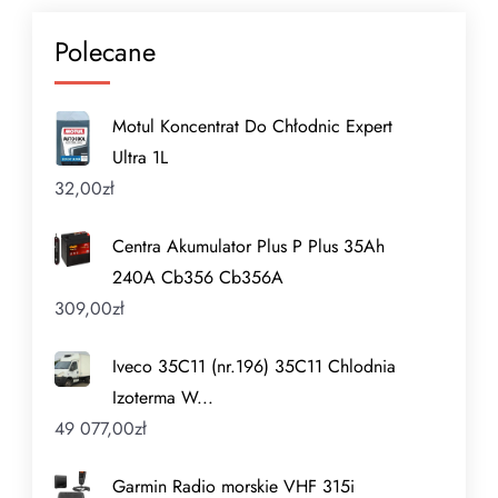
Polecane
Motul Koncentrat Do Chłodnic Expert
Ultra 1L
32,00
zł
Centra Akumulator Plus P Plus 35Ah
240A Cb356 Cb356A
309,00
zł
Iveco 35C11 (nr.196) 35C11 Chlodnia
Izoterma W...
49 077,00
zł
Garmin Radio morskie VHF 315i