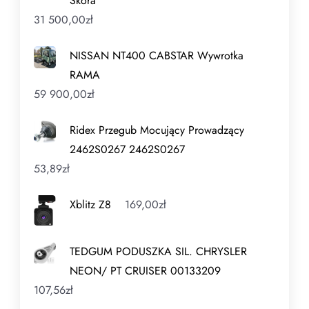
Skóra
31 500,00
zł
NISSAN NT400 CABSTAR Wywrotka
RAMA
59 900,00
zł
Ridex Przegub Mocujący Prowadzący
2462S0267 2462S0267
53,89
zł
Xblitz Z8
169,00
zł
TEDGUM PODUSZKA SIL. CHRYSLER
NEON/ PT CRUISER 00133209
107,56
zł