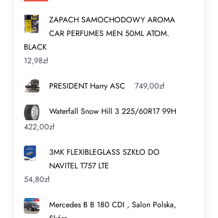
ZAPACH SAMOCHODOWY AROMA
CAR PERFUMES MEN 50ML ATOM.
BLACK
12,98
zł
PRESIDENT Harry ASC
749,00
zł
Waterfall Snow Hill 3 225/60R17 99H
422,00
zł
3MK FLEXIBLEGLASS SZKŁO DO
NAVITEL T757 LTE
54,80
zł
Mercedes B B 180 CDI , Salon Polska,