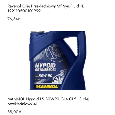
Ravenol Olej Przekładniowy Stf Syn.Fluid 1L
122110500101999
76,54
zł
MANNOL Hypoid LS 80W90 GL4 GL5 LS olej
przekładniowy 4L
88,00
zł