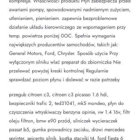
kompresje. Właściwości produktu Płyn zabezpiecza przed
awariami pompy, spowodowanymi nadmiernym zużyciem,
utlenianiem, pienieniem. zapewnia bezproblemowe
działanie układu kierowniczego ze wspomaganiem przy
temp. powietrza poniżej 0OC. Spełnia wymagania
największych producentów samochodów, takich jak:
General Motors, Ford, Chrysler. Sposób użycia Przy
wyłączonym silniku wlać preparat do zbiorniczka Nie
przelewać powyżej kreski kontrolnej Regularnie
sprawdzać poziom płynu i dolewać w razie potrzeby
przegub citroen c3, citroen c3 picasso 1.6 hdi,
bezpieczniki trafic 2, ted31041, mk5 mondeo, płyn do
czyszczenia wtryskiwaczy benzyna opinie, vw 1.4 16v, filtr
oleju filtron, bmw e90 przód, silniczek wycieraczek
passat b5, gumka prowadnicy zacisku, drzwi mercedes
sprinter, seicento silnik, kostka stacyjki t4, ford fiesta 6