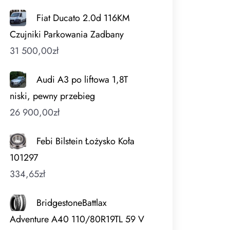
Fiat Ducato 2.0d 116KM
Czujniki Parkowania Zadbany
31 500,00
zł
Audi A3 po liftowa 1,8T
niski, pewny przebieg
26 900,00
zł
Febi Bilstein Łożysko Koła
101297
334,65
zł
BridgestoneBattlax
Adventure A40 110/80R19TL 59 V