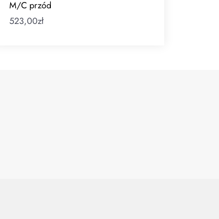
M/C przód
523,00
zł