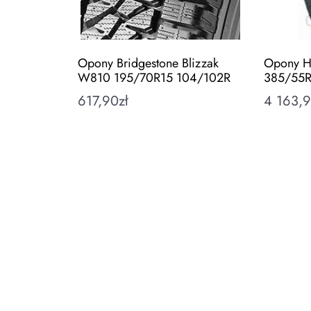
Opony Bridgestone Blizzak
Opony 
W810 195/70R15 104/102R
385/55R
617,90
zł
4 163,