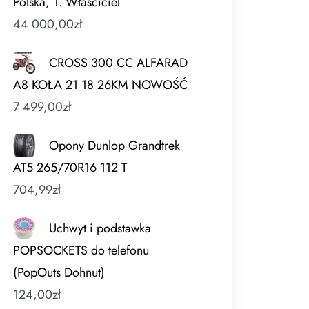
Polska, 1. Właściciel
44 000,00
zł
CROSS 300 CC ALFARAD
A8 KOŁA 21 18 26KM NOWOŚĆ
7 499,00
zł
Opony Dunlop Grandtrek
AT5 265/70R16 112 T
704,99
zł
Uchwyt i podstawka
POPSOCKETS do telefonu
(PopOuts Dohnut)
124,00
zł