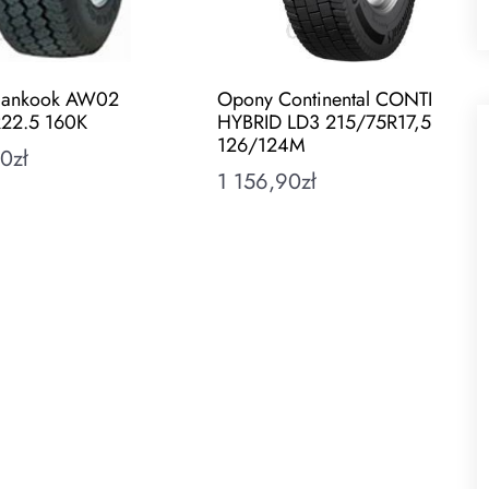
Hankook AW02
Opony Continental CONTI
22.5 160K
HYBRID LD3 215/75R17,5
126/124M
90
zł
1 156,90
zł